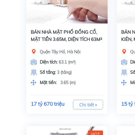
Bán nhà mặt phố Đồng Cổ, quận Tây Hồ, Hà Nội, Diện tích 63.1 m2 x 3 tầng, mặt tiền 3.65 m. Vỉa hè 6 m. Giấy tờ, pháp lý: Sổ đỏ chính chủ. Thiết kế nhà
BÁN NHÀ MẶT PHỐ ĐỒNG CỔ,
BÁN 
MẶT TIỀN 3.65M, DIỆN TÍCH 63M²
KIÊN, 
x 3 TẦNG
39M² 
Quận Tây Hồ, Hà Nội
Qu
Diện tích:
63.1 (m²)
Di
Số tầng:
3 (tầng)
Số
Mặt tiền:
3.65 (m)
Mặ
17 tỷ 670 triệu
15 tỷ 
Chi tiết
HOT