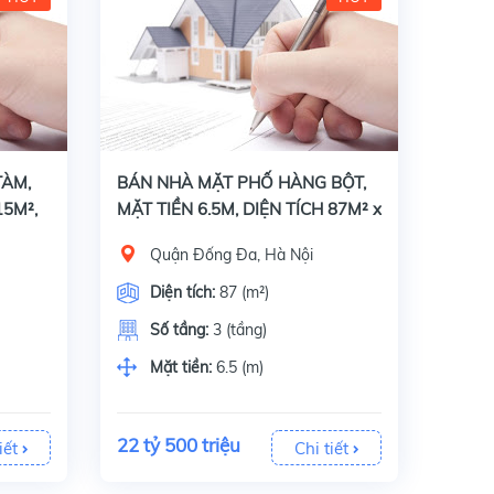
Bán nhà mặt phố Hàng Bột, quận Đống Đa, Hà Nội, Diện tích 87 m2 x 3 tầng, mặt tiền 6.5 m. Giấy tờ, pháp lý: Sổ đỏ chính chủ. Đây là căn nhà có vị trí
TÀM,
BÁN NHÀ MẶT PHỐ HÀNG BỘT,
15M²,
MẶT TIỀN 6.5M, DIỆN TÍCH 87M² x
3 TẦNG
Quận Đống Đa, Hà Nội
Diện tích:
87 (m²)
Số tầng:
3 (tầng)
Mặt tiền:
6.5 (m)
22 tỷ 500 triệu
iết
Chi tiết