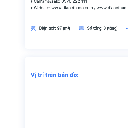
♦ Call/sms/zalo: 0976.222.111
♦ Website: www.diaocthudo.com / www.diaocthud
Diện tích:
97 (m²)
Số tầng:
3 (tầng)
Vị trí trên bản đồ: