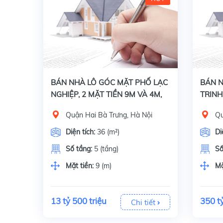
Bán nhà mặt phố Lạc Nghiệp, quận Hai Bà Trưng, Hà Nội, Diện tích 36 m2 x 5 tầng, mặt tiền 9 m. Giấy tờ, pháp lý: Sổ đỏ chính chủ. Lô góc 2 mặt tiền 9m
Bán
BÁN NHÀ LÔ GÓC MẶT PHỐ LẠC
BÁN 
NGHIỆP, 2 MẶT TIỀN 9M VÀ 4M,
TRINH
DIỆN TÍCH 36M² * 5 TẦNG
350M²
Quận Hai Bà Trưng, Hà Nội
Qu
Diện tích:
36 (m²)
Di
Số tầng:
5 (tầng)
Số
Mặt tiền:
9 (m)
Mặ
13 tỷ 500 triệu
350 t
Chi tiết