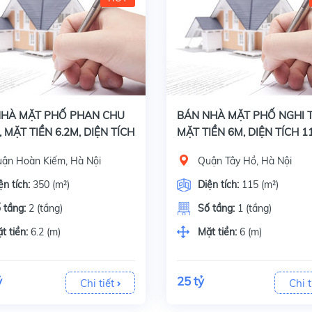
 nhà mặt phố Phan Chu Trinh, quận Hoàn Kiếm, Hà Nội, Diện tích 346.8 m2 x 2 tầng, mặt tiền 6.2 m. Vỉa hè 5 m. Giấy tờ, pháp lý: Sổ đỏ chính chủ. Đâ
Bán nhà mặt phố Nghi Tàm, quận Tây Hồ, Hà Nội, Diện tích 115 m2 x 1 tầng, mặt tiền 6 m. Vỉa hè 3 m. Giấy tờ, pháp lý: Sổ đỏ chính chủ. Đây là căn nhà
NHÀ MẶT PHỐ PHAN CHU
BÁN NHÀ MẶT PHỐ NGHI 
, MẶT TIỀN 6.2M, DIỆN TÍCH
MẶT TIỀN 6M, DIỆN TÍCH 1
GIÁ 25 TỶ
ận Hoàn Kiếm, Hà Nội
Quận Tây Hồ, Hà Nội
ện tích:
350 (m²)
Diện tích:
115 (m²)
 tầng:
2 (tầng)
Số tầng:
1 (tầng)
t tiền:
6.2 (m)
Mặt tiền:
6 (m)
ỷ
25 tỷ
Chi tiết
Chi t