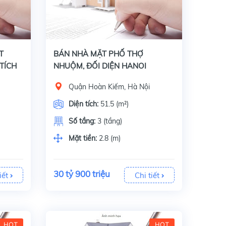
hậu, nhà mới sửa l
Bán nhà mặt phố Thợ Nhuộm, quận Hoàn Kiếm, Hà Nội, Diện tích 51.5 m2 x 3 tầng, mặt tiền 2.8 m. Giấy tờ, pháp lý: Sổ đỏ chính chủ.Thiết kế nhà: 2 phòng
T
BÁN NHÀ MẶT PHỐ THỢ
 TÍCH
NHUỘM, ĐỐI DIỆN HANOI
TOWERS, DIỆN TÍCH 52M² x 3
Quận Hoàn Kiếm, Hà Nội
TẦNG
Diện tích:
51.5 (m²)
Số tầng:
3 (tầng)
Mặt tiền:
2.8 (m)
30 tỷ 900 triệu
iết
Chi tiết
HOT
HOT