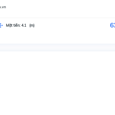
o.vn
6
Mặt tiền:
4.1 (m)