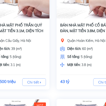
Bán nhà mặt phố Trần Quý Kiên, quận Cầu Giấy, Hà Nội, Diện tích 39 m2 x 5 tầng, mặt tiền 3.1 m. Vỉa hè 3 m. Giấy tờ, pháp lý: Sổ đỏ chính chủ. Đây là
Bán nhà mặt phố Bát Đàn, quận Hoàn Kiếm, Hà Nội, Diện tích 60 m2 x 5 tầng, mặt tiền 3.8 m. Giấy tờ, pháp lý: Sổ đỏ chính chủ. Đất ở 
NHÀ MẶT PHỐ TRẦN QUÝ
BÁN NHÀ MẶT PHỐ CỔ BÁ
MẶT TIỀN 3.1M, DIỆN TÍCH
ĐÀN, MẶT TIỀN 3.8M, DIỆN
x 5 TẦNG
60M² x 5 TẦNG
ận Cầu Giấy, Hà Nội
Quận Hoàn Kiếm, Hà Nội
ện tích:
39 (m²)
Diện tích:
60 (m²)
 tầng:
5 (tầng)
Số tầng:
5 (tầng)
t tiền:
3.1 (m)
Mặt tiền:
3.8 (m)
500 triệu
43 tỷ
Chi tiết
Chi t
HOT