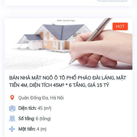
HOT
BÁN NHÀ MẶT NGÕ Ô TÔ PHỐ PHÁO ĐÀI LÁNG, MẶT
TIỀN 4M, DIỆN TÍCH 45M² * 6 TẦNG, GIÁ 15 TỶ
Quận Đống Đa, Hà Nội
Diện tích:
45 (m²)
Số tầng:
6 (tầng)
Mặt tiền:
4 (m)