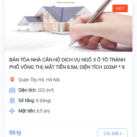
HOT
BÁN TÒA NHÀ CĂN HỘ DỊCH VỤ NGÕ 3 Ô TÔ TRÁNH
PHỐ VÕNG THỊ, MẶT TIỀN 6.5M, DIỆN TÍCH 102M² * 9
TẦNG
Quận Tây Hồ, Hà Nội
Diện tích:
102 (m²)
Số tầng:
9 (tầng)
Mặt tiền:
6.5 (m)
55 tỷ
Chi tiết