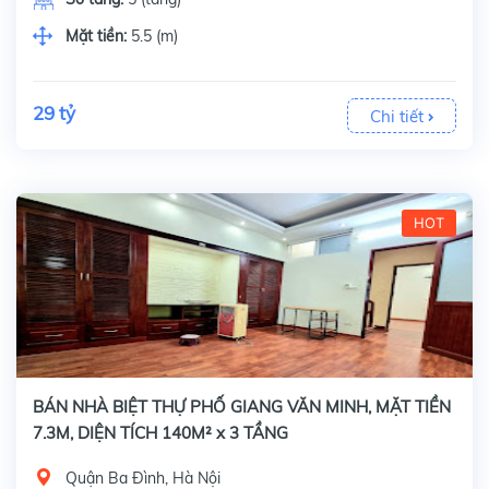
Mặt tiền:
5.5 (m)
29 tỷ
Chi tiết
HOT
BÁN NHÀ BIỆT THỰ PHỐ GIANG VĂN MINH, MẶT TIỀN
7.3M, DIỆN TÍCH 140M² x 3 TẦNG
Quận Ba Đình, Hà Nội