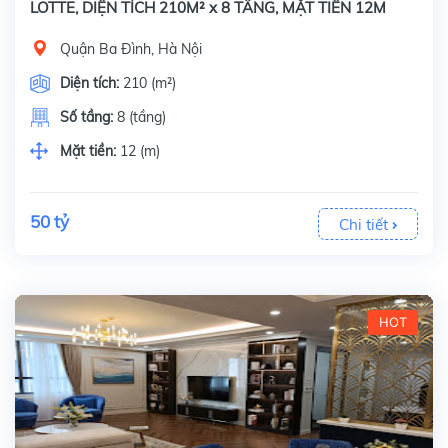
LOTTE, DIỆN TÍCH 210M² x 8 TẦNG, MẶT TIỀN 12M
Quận Ba Đình, Hà Nội
Diện tích:
210 (m²)
Số tầng:
8 (tầng)
Mặt tiền:
12 (m)
50 tỷ
Chi tiết
HOT