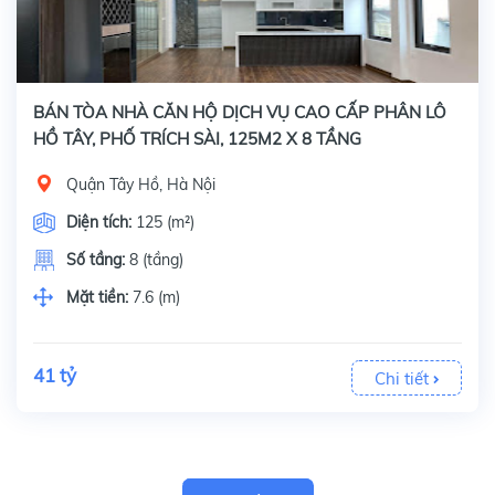
BÁN TÒA NHÀ CĂN HỘ DỊCH VỤ CAO CẤP PHÂN LÔ
HỒ TÂY, PHỐ TRÍCH SÀI, 125M2 X 8 TẦNG
Quận Tây Hồ, Hà Nội
Diện tích:
125 (m²)
Số tầng:
8 (tầng)
Mặt tiền:
7.6 (m)
41 tỷ
Chi tiết