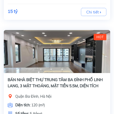
15 tỷ
Chi tiết
HOT
BÁN NHÀ BIỆT THỰ TRUNG TÂM BA ĐÌNH PHỐ LINH
LANG, 3 MẶT THOÁNG, MẶT TIỀN 5.5M, DIỆN TÍCH
120M2 x 5 TẦNG
Quận Ba Đình, Hà Nội
Diện tích:
120 (m²)
Số tầng:
5 (tầng)