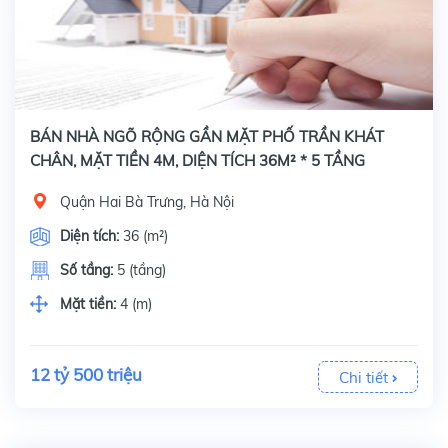
BÁN NHÀ NGÕ RỘNG GẦN MẶT PHỐ TRẦN KHÁT
CHÂN, MẶT TIỀN 4M, DIỆN TÍCH 36M² * 5 TẦNG
Quận Hai Bà Trưng, Hà Nội
Diện tích:
36 (m²)
Số tầng:
5 (tầng)
Mặt tiền:
4 (m)
12 tỷ 500 triệu
Chi tiết