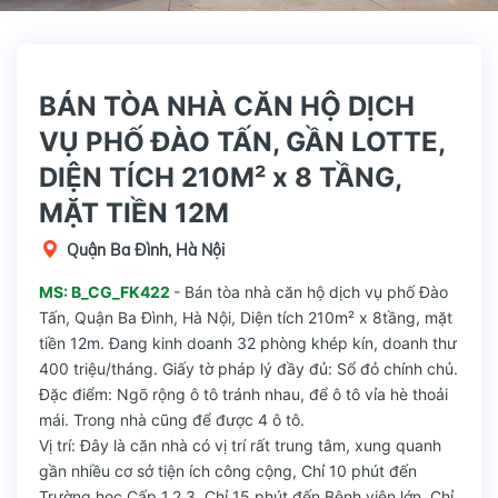
BÁN TÒA NHÀ CĂN HỘ DỊCH
VỤ PHỐ ĐÀO TẤN, GẦN LOTTE,
DIỆN TÍCH 210M² x 8 TẦNG,
MẶT TIỀN 12M
Quận Ba Đình, Hà Nội
MS: B_CG_FK422
- Bán tòa nhà căn hộ dịch vụ phố Đào
Tấn, Quận Ba Đình, Hà Nội, Diện tích 210m² x 8tầng, mặt
tiền 12m. Đang kinh doanh 32 phòng khép kín, doanh thư
400 triệu/tháng. Giấy tờ pháp lý đầy đủ: Sổ đỏ chính chủ.
Đặc điểm: Ngõ rộng ô tô tránh nhau, để ô tô vỉa hè thoải
mái. Trong nhà cũng để được 4 ô tô.
Vị trí: Đây là căn nhà có vị trí rất trung tâm, xung quanh
gần nhiều cơ sở tiện ích công cộng, Chỉ 10 phút đến
Trường học Cấp 1,2,3, Chỉ 15 phút đến Bệnh viện lớn, Chỉ