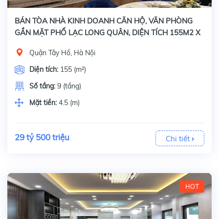
BÁN TÒA NHÀ KINH DOANH CĂN HỘ, VĂN PHÒNG
GẦN MẶT PHỐ LẠC LONG QUÂN, DIỆN TÍCH 155M2 X
9 TẦNG
Quận Tây Hồ, Hà Nội
Diện tích:
155 (m²)
Số tầng:
9 (tầng)
Mặt tiền:
4.5 (m)
29 tỷ 500 triệu
Chi tiết
HOT