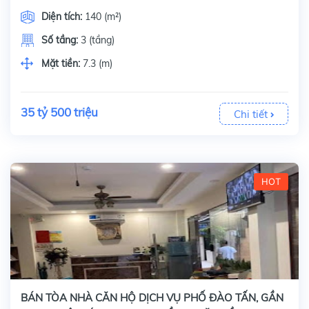
Diện tích:
140 (m²)
Số tầng:
3 (tầng)
Mặt tiền:
7.3 (m)
35 tỷ 500 triệu
Chi tiết
HOT
BÁN TÒA NHÀ CĂN HỘ DỊCH VỤ PHỐ ĐÀO TẤN, GẦN