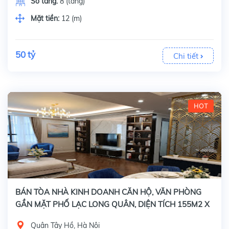
Số tầng:
8 (tầng)
Mặt tiền:
12 (m)
50 tỷ
Chi tiết
HOT
BÁN TÒA NHÀ KINH DOANH CĂN HỘ, VĂN PHÒNG
GẦN MẶT PHỐ LẠC LONG QUÂN, DIỆN TÍCH 155M2 X
9 TẦNG
Quận Tây Hồ, Hà Nội