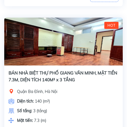
HOT
BÁN NHÀ BIỆT THỰ PHỐ GIANG VĂN MINH, MẶT TIỀN
7.3M, DIỆN TÍCH 140M² x 3 TẦNG
Quận Ba Đình, Hà Nội
Diện tích:
140 (m²)
Số tầng:
3 (tầng)
Mặt tiền:
7.3 (m)