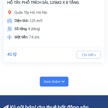
HỒ TÂY, PHỐ TRÍCH SÀI, 125M2 X 8 TẦNG
Quận Tây Hồ, Hà Nội
Diện tích:
125 (m²)
Số tầng:
8 (tầng)
Mặt tiền:
7.6 (m)
41 tỷ
Chi tiết
Xem thêm
Ký gửi bán/ cho thuê bất động sản