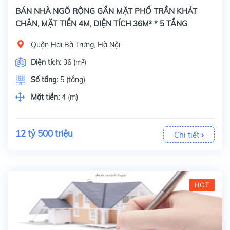
BÁN NHÀ NGÕ RỘNG GẦN MẶT PHỐ TRẦN KHÁT
CHÂN, MẶT TIỀN 4M, DIỆN TÍCH 36M² * 5 TẦNG
Quận Hai Bà Trưng, Hà Nội
Diện tích:
36 (m²)
Số tầng:
5 (tầng)
Mặt tiền:
4 (m)
12 tỷ 500 triệu
Chi tiết
HOT