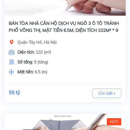
BÁN TÒA NHÀ CĂN HỘ DỊCH VỤ NGÕ 3 Ô TÔ TRÁNH
PHỐ VÕNG THỊ, MẶT TIỀN 6.5M, DIỆN TÍCH 102M² * 9
TẦNG
Quận Tây Hồ, Hà Nội
Diện tích:
102 (m²)
Số tầng:
9 (tầng)
Mặt tiền:
6.5 (m)
55 tỷ
Chi tiết
HOT