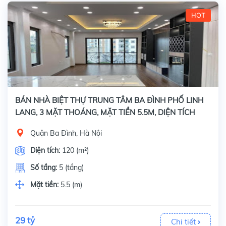
HOT
BÁN NHÀ BIỆT THỰ TRUNG TÂM BA ĐÌNH PHỐ LINH
LANG, 3 MẶT THOÁNG, MẶT TIỀN 5.5M, DIỆN TÍCH
120M2 x 5 TẦNG
Quận Ba Đình, Hà Nội
Diện tích:
120 (m²)
Số tầng:
5 (tầng)
Mặt tiền:
5.5 (m)
29 tỷ
Chi tiết