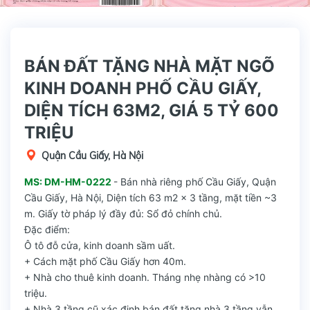
BÁN ĐẤT TẶNG NHÀ MẶT NGÕ
KINH DOANH PHỐ CẦU GIẤY,
DIỆN TÍCH 63M2, GIÁ 5 TỶ 600
TRIỆU
Quận Cầu Giấy, Hà Nội
MS: DM-HM-0222
- Bán nhà riêng phố Cầu Giấy, Quận
Cầu Giấy, Hà Nội, Diện tích 63 m2 x 3 tầng, mặt tiền ~3
m. Giấy tờ pháp lý đầy đủ: Sổ đỏ chính chủ.
Đặc điểm:
Ô tô đỗ cửa, kinh doanh sầm uất.
+ Cách mặt phố Cầu Giấy hơn 40m.
+ Nhà cho thuê kinh doanh. Tháng nhẹ nhàng có >10
triệu.
+ Nhà 3 tầng cũ xác định bán đất tặng nhà 3 tầng vẫn