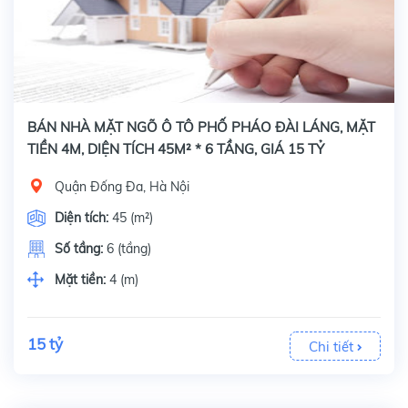
BÁN NHÀ MẶT NGÕ Ô TÔ PHỐ PHÁO ĐÀI LÁNG, MẶT
TIỀN 4M, DIỆN TÍCH 45M² * 6 TẦNG, GIÁ 15 TỶ
Quận Đống Đa, Hà Nội
Diện tích:
45 (m²)
Số tầng:
6 (tầng)
Mặt tiền:
4 (m)
15 tỷ
Chi tiết