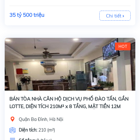
35 tỷ 500 triệu
Chi tiết
HOT
BÁN TÒA NHÀ CĂN HỘ DỊCH VỤ PHỐ ĐÀO TẤN, GẦN
LOTTE, DIỆN TÍCH 210M² x 8 TẦNG, MẶT TIỀN 12M
Quận Ba Đình, Hà Nội
Diện tích:
210 (m²)