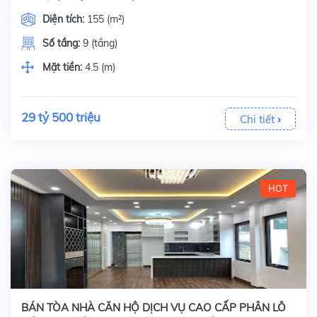
Diện tích:
155 (m²)
Số tầng:
9 (tầng)
Mặt tiền:
4.5 (m)
29 tỷ 500 triệu
Chi tiết
HOT
BÁN TÒA NHÀ CĂN HỘ DỊCH VỤ CAO CẤP PHÂN LÔ