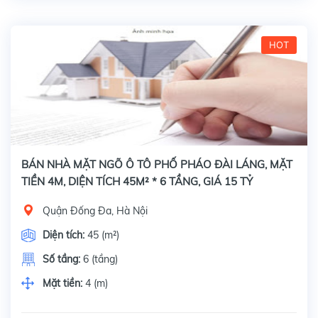
HOT
BÁN NHÀ MẶT NGÕ Ô TÔ PHỐ PHÁO ĐÀI LÁNG, MẶT
TIỀN 4M, DIỆN TÍCH 45M² * 6 TẦNG, GIÁ 15 TỶ
Quận Đống Đa, Hà Nội
Diện tích:
45 (m²)
Số tầng:
6 (tầng)
Mặt tiền:
4 (m)