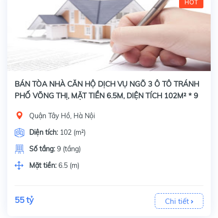
HOT
BÁN TÒA NHÀ CĂN HỘ DỊCH VỤ NGÕ 3 Ô TÔ TRÁNH
PHỐ VÕNG THỊ, MẶT TIỀN 6.5M, DIỆN TÍCH 102M² * 9
TẦNG
Quận Tây Hồ, Hà Nội
Diện tích:
102 (m²)
Số tầng:
9 (tầng)
Mặt tiền:
6.5 (m)
55 tỷ
Chi tiết