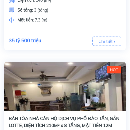
Diện tích:
140 (m²)
Số tầng:
3 (tầng)
Mặt tiền:
7.3 (m)
35 tỷ 500 triệu
Chi tiết
HOT
BÁN TÒA NHÀ CĂN HỘ DỊCH VỤ PHỐ ĐÀO TẤN, GẦN
LOTTE, DIỆN TÍCH 210M² x 8 TẦNG, MẶT TIỀN 12M