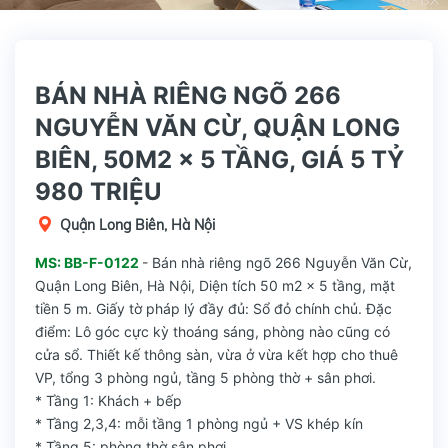
BÁN NHÀ RIÊNG NGÕ 266
NGUYỄN VĂN CỪ, QUẬN LONG
BIÊN, 50M2 x 5 TẦNG, GIÁ 5 TỶ
980 TRIỆU
Quận Long Biên, Hà Nội
MS: BB-F-0122
- Bán nhà riêng ngõ 266 Nguyễn Văn Cừ,
Quận Long Biên, Hà Nội, Diện tích 50 m2 x 5 tầng, mặt
tiền 5 m. Giấy tờ pháp lý đầy đủ: Sổ đỏ chính chủ. Đặc
điểm: Lô góc cực kỳ thoáng sáng, phòng nào cũng có
cửa sổ. Thiết kế thông sàn, vừa ở vừa kết hợp cho thuê
VP, tổng 3 phòng ngủ, tầng 5 phòng thờ + sân phơi.
* Tầng 1: Khách + bếp
* Tầng 2,3,4: mỗi tầng 1 phòng ngủ + VS khép kín
* Tầng 5: phòng thờ sân phơi