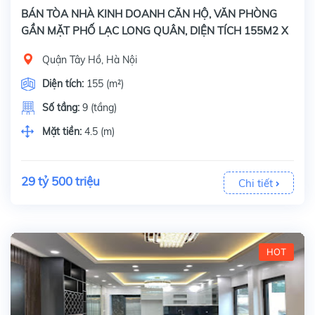
BÁN TÒA NHÀ KINH DOANH CĂN HỘ, VĂN PHÒNG
GẦN MẶT PHỐ LẠC LONG QUÂN, DIỆN TÍCH 155M2 X
9 TẦNG
Quận Tây Hồ, Hà Nội
Diện tích:
155 (m²)
Số tầng:
9 (tầng)
Mặt tiền:
4.5 (m)
29 tỷ 500 triệu
Chi tiết
HOT