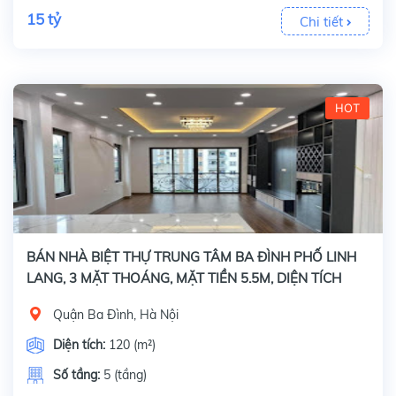
15 tỷ
Chi tiết
HOT
BÁN NHÀ BIỆT THỰ TRUNG TÂM BA ĐÌNH PHỐ LINH
LANG, 3 MẶT THOÁNG, MẶT TIỀN 5.5M, DIỆN TÍCH
120M2 x 5 TẦNG
Quận Ba Đình, Hà Nội
Diện tích:
120 (m²)
Số tầng:
5 (tầng)