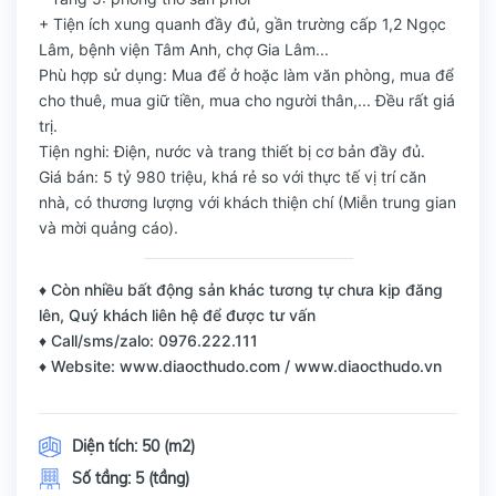
+ Tiện ích xung quanh đầy đủ, gần trường cấp 1,2 Ngọc
Lâm, bệnh viện Tâm Anh, chợ Gia Lâm...
Phù hợp sử dụng: Mua để ở hoặc làm văn phòng, mua để
cho thuê, mua giữ tiền, mua cho người thân,... Đều rất giá
trị.
Tiện nghi: Điện, nước và trang thiết bị cơ bản đầy đủ.
Giá bán: 5 tỷ 980 triệu, khá rẻ so với thực tế vị trí căn
nhà, có thương lượng với khách thiện chí (Miễn trung gian
và mời quảng cáo).
♦ Còn nhiều bất động sản khác tương tự chưa kịp đăng
lên, Quý khách liên hệ để được tư vấn
♦ Call/sms/zalo: 0976.222.111
♦ Website: www.diaocthudo.com / www.diaocthudo.vn
Diện tích:
50 (m2)
Số tầng:
5 (tầng)