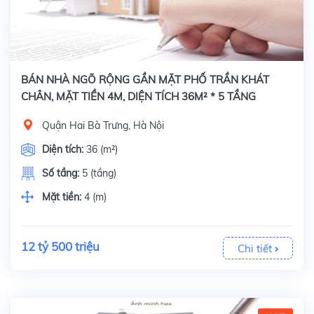
BÁN NHÀ NGÕ RỘNG GẦN MẶT PHỐ TRẦN KHÁT
CHÂN, MẶT TIỀN 4M, DIỆN TÍCH 36M² * 5 TẦNG
Quận Hai Bà Trưng, Hà Nội
Diện tích:
36 (m²)
Số tầng:
5 (tầng)
Mặt tiền:
4 (m)
12 tỷ 500 triệu
Chi tiết