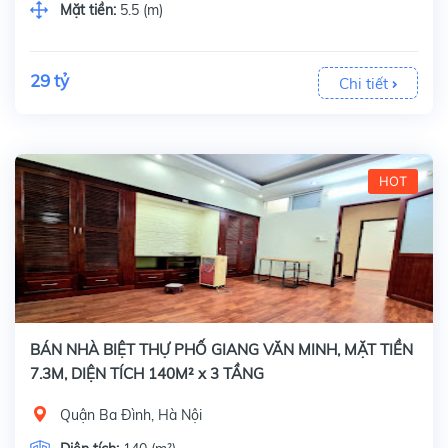
Mặt tiền:
5.5 (m)
29 tỷ
Chi tiết
HOT
BÁN NHÀ BIỆT THỰ PHỐ GIANG VĂN MINH, MẶT TIỀN
7.3M, DIỆN TÍCH 140M² x 3 TẦNG
Quận Ba Đình, Hà Nội