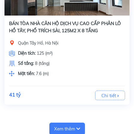
BÁN TÒA NHÀ CĂN HỘ DỊCH VỤ CAO CẤP PHÂN LÔ
HỒ TÂY, PHỐ TRÍCH SÀI, 125M2 X 8 TẦNG
Quận Tây Hồ, Hà Nội
Diện tích:
125 (m²)
Số tầng:
8 (tầng)
Mặt tiền:
7.6 (m)
41 tỷ
Chi tiết
Xem thêm