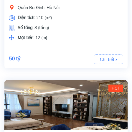
Quận Ba Đình, Hà Nội
Diện tích:
210 (m²)
Số tầng:
8 (tầng)
Mặt tiền:
12 (m)
50 tỷ
Chi tiết
HOT