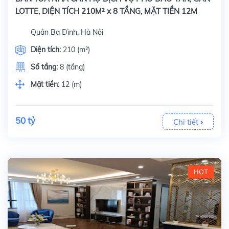
LOTTE, DIỆN TÍCH 210M² x 8 TẦNG, MẶT TIỀN 12M
Quận Ba Đình, Hà Nội
Diện tích:
210 (m²)
Số tầng:
8 (tầng)
Mặt tiền:
12 (m)
50 tỷ
Chi tiết
HOT