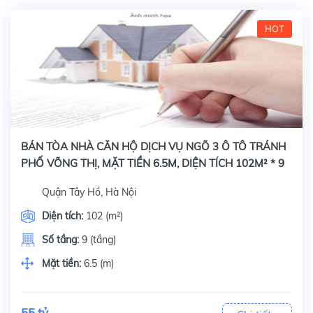
HOT
BÁN TÒA NHÀ CĂN HỘ DỊCH VỤ NGÕ 3 Ô TÔ TRÁNH
PHỐ VÕNG THỊ, MẶT TIỀN 6.5M, DIỆN TÍCH 102M² * 9
TẦNG
Quận Tây Hồ, Hà Nội
Diện tích:
102 (m²)
Số tầng:
9 (tầng)
Mặt tiền:
6.5 (m)
55 tỷ