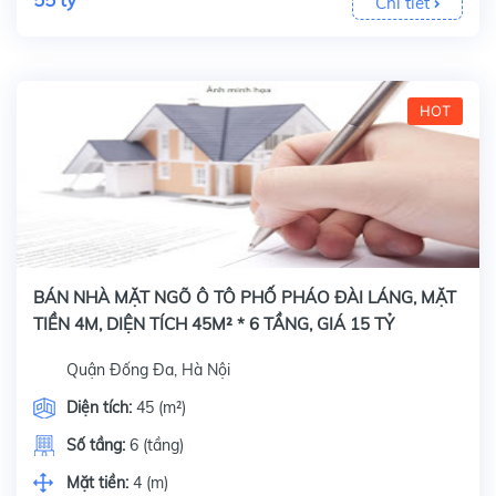
Chi tiết
HOT
BÁN NHÀ MẶT NGÕ Ô TÔ PHỐ PHÁO ĐÀI LÁNG, MẶT
TIỀN 4M, DIỆN TÍCH 45M² * 6 TẦNG, GIÁ 15 TỶ
Quận Đống Đa, Hà Nội
Diện tích:
45 (m²)
Số tầng:
6 (tầng)
Mặt tiền:
4 (m)