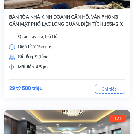
BÁN TÒA NHÀ KINH DOANH CĂN HỘ, VĂN PHÒNG
GẦN MẶT PHỐ LẠC LONG QUÂN, DIỆN TÍCH 155M2 X
9 TẦNG
Quận Tây Hồ, Hà Nội
Diện tích:
155 (m²)
Số tầng:
9 (tầng)
Mặt tiền:
4.5 (m)
29 tỷ 500 triệu
Chi tiết
HOT