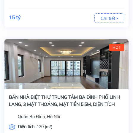
15 tỷ
Chi tiết
HOT
BÁN NHÀ BIỆT THỰ TRUNG TÂM BA ĐÌNH PHỐ LINH
LANG, 3 MẶT THOÁNG, MẶT TIỀN 5.5M, DIỆN TÍCH
120M2 x 5 TẦNG
Quận Ba Đình, Hà Nội
Diện tích:
120 (m²)