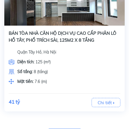
BÁN TÒA NHÀ CĂN HỘ DỊCH VỤ CAO CẤP PHÂN LÔ
HỒ TÂY, PHỐ TRÍCH SÀI, 125M2 X 8 TẦNG
Quận Tây Hồ, Hà Nội
Diện tích:
125 (m²)
Số tầng:
8 (tầng)
Mặt tiền:
7.6 (m)
41 tỷ
Chi tiết