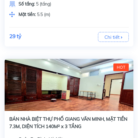
Số tầng:
5 (tầng)
Mặt tiền:
5.5 (m)
29 tỷ
Chi tiết
HOT
BÁN NHÀ BIỆT THỰ PHỐ GIANG VĂN MINH, MẶT TIỀN
7.3M, DIỆN TÍCH 140M² x 3 TẦNG