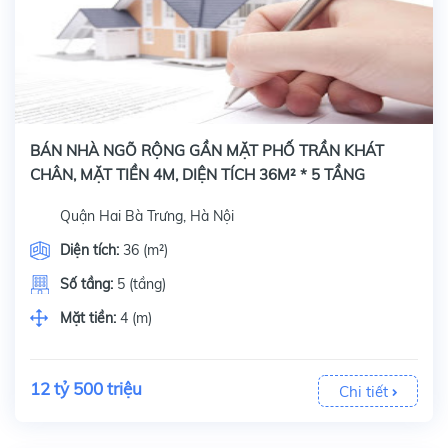
BÁN NHÀ NGÕ RỘNG GẦN MẶT PHỐ TRẦN KHÁT
CHÂN, MẶT TIỀN 4M, DIỆN TÍCH 36M² * 5 TẦNG
Quận Hai Bà Trưng, Hà Nội
Diện tích:
36 (m²)
Số tầng:
5 (tầng)
Mặt tiền:
4 (m)
12 tỷ 500 triệu
Chi tiết