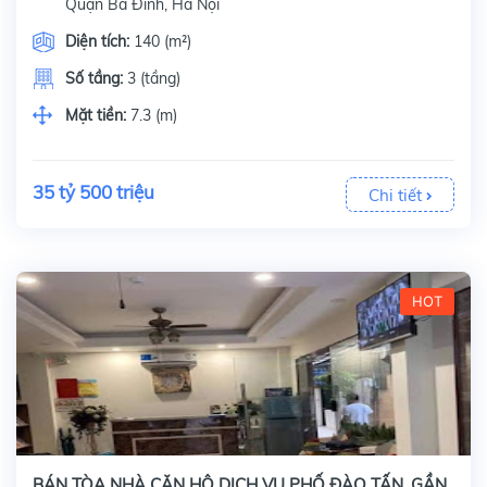
Quận Ba Đình, Hà Nội
Diện tích:
140 (m²)
Số tầng:
3 (tầng)
Mặt tiền:
7.3 (m)
35 tỷ 500 triệu
Chi tiết
HOT
BÁN TÒA NHÀ CĂN HỘ DỊCH VỤ PHỐ ĐÀO TẤN, GẦN