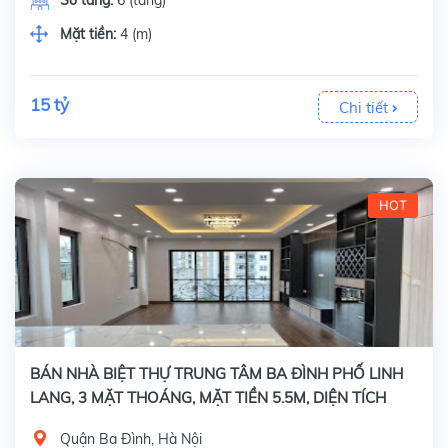
Mặt tiền:
4 (m)
15 tỷ
Chi tiết
HOT
BÁN NHÀ BIỆT THỰ TRUNG TÂM BA ĐÌNH PHỐ LINH
LANG, 3 MẶT THOÁNG, MẶT TIỀN 5.5M, DIỆN TÍCH
120M2 x 5 TẦNG
Quận Ba Đình, Hà Nội