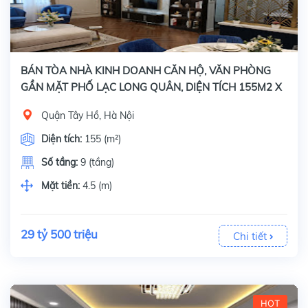
BÁN TÒA NHÀ KINH DOANH CĂN HỘ, VĂN PHÒNG
GẦN MẶT PHỐ LẠC LONG QUÂN, DIỆN TÍCH 155M2 X
9 TẦNG
Quận Tây Hồ, Hà Nội
Diện tích:
155 (m²)
Số tầng:
9 (tầng)
Mặt tiền:
4.5 (m)
29 tỷ 500 triệu
Chi tiết
HOT