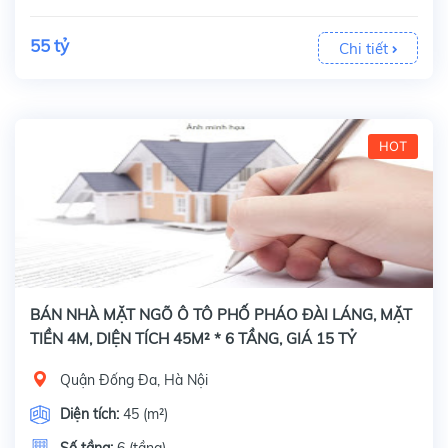
55 tỷ
Chi tiết
HOT
BÁN NHÀ MẶT NGÕ Ô TÔ PHỐ PHÁO ĐÀI LÁNG, MẶT
TIỀN 4M, DIỆN TÍCH 45M² * 6 TẦNG, GIÁ 15 TỶ
Quận Đống Đa, Hà Nội
Diện tích:
45 (m²)
Số tầng:
6 (tầng)