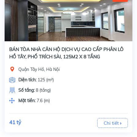
BÁN TÒA NHÀ CĂN HỘ DỊCH VỤ CAO CẤP PHÂN LÔ
HỒ TÂY, PHỐ TRÍCH SÀI, 125M2 X 8 TẦNG
Quận Tây Hồ, Hà Nội
Diện tích:
125 (m²)
Số tầng:
8 (tầng)
Mặt tiền:
7.6 (m)
41 tỷ
Chi tiết