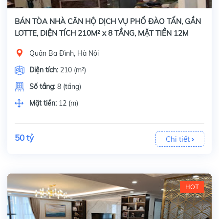
BÁN TÒA NHÀ CĂN HỘ DỊCH VỤ PHỐ ĐÀO TẤN, GẦN
LOTTE, DIỆN TÍCH 210M² x 8 TẦNG, MẶT TIỀN 12M
Quận Ba Đình, Hà Nội
Diện tích:
210 (m²)
Số tầng:
8 (tầng)
Mặt tiền:
12 (m)
50 tỷ
Chi tiết
HOT