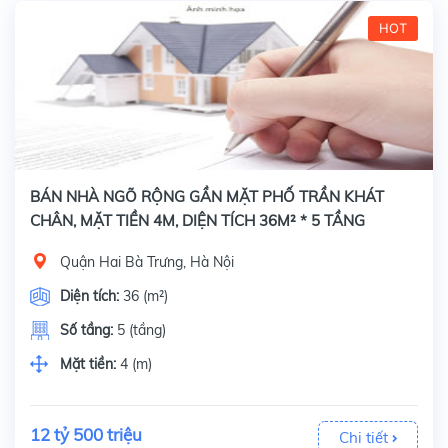
HOT
BÁN NHÀ NGÕ RỘNG GẦN MẶT PHỐ TRẦN KHÁT
CHÂN, MẶT TIỀN 4M, DIỆN TÍCH 36M² * 5 TẦNG
Quận Hai Bà Trưng, Hà Nội
Diện tích:
36 (m²)
Số tầng:
5 (tầng)
Mặt tiền:
4 (m)
12 tỷ 500 triệu
Chi tiết