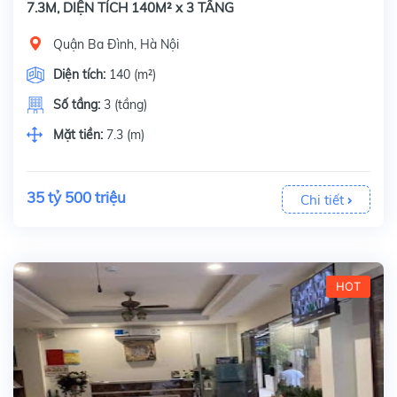
7.3M, DIỆN TÍCH 140M² x 3 TẦNG
Quận Ba Đình, Hà Nội
Diện tích:
140 (m²)
Số tầng:
3 (tầng)
Mặt tiền:
7.3 (m)
35 tỷ 500 triệu
Chi tiết
HOT