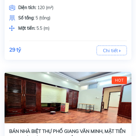
Diện tích:
120 (m²)
Số tầng:
5 (tầng)
Mặt tiền:
5.5 (m)
29 tỷ
Chi tiết
HOT
BÁN NHÀ BIỆT THỰ PHỐ GIANG VĂN MINH, MẶT TIỀN