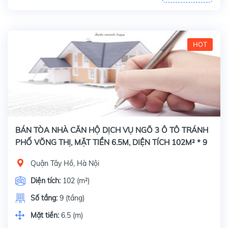
HOT
BÁN TÒA NHÀ CĂN HỘ DỊCH VỤ NGÕ 3 Ô TÔ TRÁNH
PHỐ VÕNG THỊ, MẶT TIỀN 6.5M, DIỆN TÍCH 102M² * 9
TẦNG
Quận Tây Hồ, Hà Nội
Diện tích:
102 (m²)
Số tầng:
9 (tầng)
Mặt tiền:
6.5 (m)